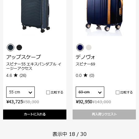
アップスケープ
デノヴォ
スピナー55 エキスパンダブル イ
スピナー69
ージーアクセス
4.6
(26)
0.0
(0)
55 cm
69 cm
比較する
比較する
¥43,725
¥58,300
¥92,950
¥143,000
カートに入れる
再入荷リクエスト
表示中
18
/
30