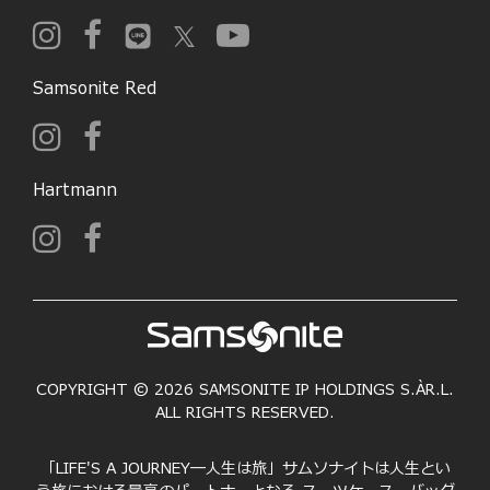
Samsonite Red
Hartmann
COPYRIGHT © 2026 SAMSONITE IP HOLDINGS S.ÀR.L.
ALL RIGHTS RESERVED.
「LIFE'S A JOURNEY―人生は旅」サムソナイトは人生とい