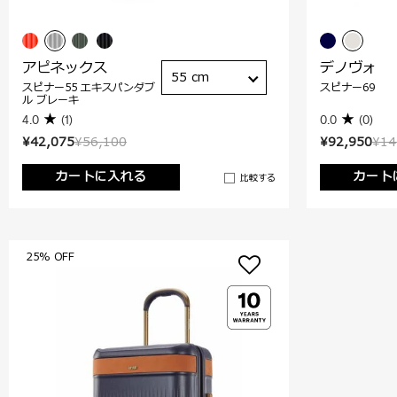
アピネックス
デノヴォ
55 cm
スピナー55 エキスパンダブ
スピナー69
ル ブレーキ
4.0
(1)
0.0
(0)
¥42,075
¥56,100
¥92,950
¥14
カートに入れる
カート
比較する
25% OFF