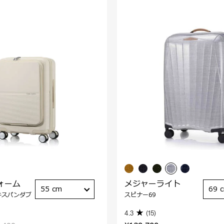
ォーム
メジャーライト
55 cm
69 
キスパンダブ
スピナー69
4.3
(15)