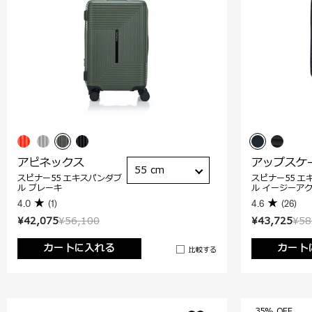
アピネックス
アップスケ
55 cm
スピナー55 エキスパンダブ
スピナー55 エ
ル ブレーキ
ル イージーア
4.0
(1)
4.6
(26)
¥42,075
¥56,100
¥43,725
¥58
カートに入れる
カート
比較する
35% OFF