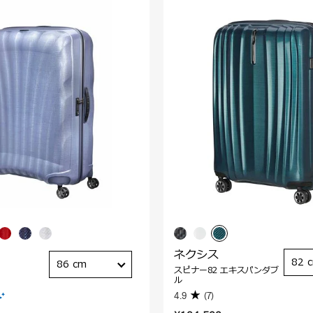
ネクシス
82 
86 cm
スピナー82 エキスパンダブ
ル
4.9
(7)