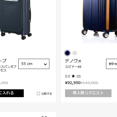
ープ
デノヴォ
55 cm
69 
キスパンダブ
スピナー69
クセス
0.0
(0)
,300
¥92,950
¥143,000
に入れる
再入荷リクエスト
比較する