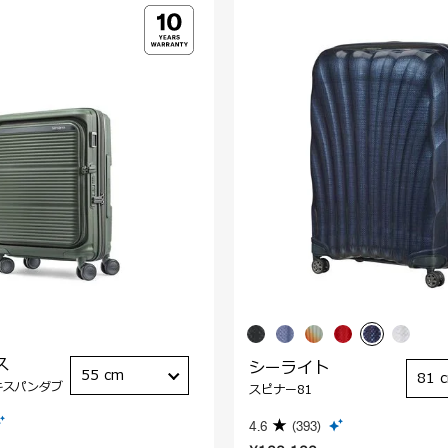
ス
シーライト
55 cm
81 
キスパンダブ
スピナー81
4.6
(393)