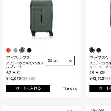
アピネックス
アップスケ
55 cm
スピナー55 エキスパンダブ
スピナー55 エ
ル ブレーキ
ル イージーア
4.0
(1)
4.6
(26)
¥42,075
¥56,100
¥43,725
¥58
カートに入れる
カート
比較する
25% OFF