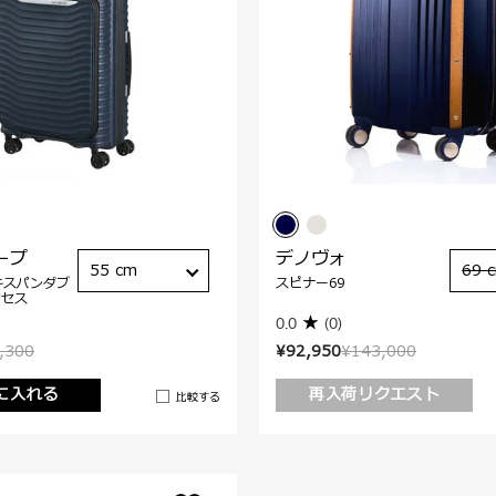
ープ
デノヴォ
55 cm
69 
キスパンダブ
スピナー69
クセス
0.0
(0)
,300
¥92,950
¥143,000
に入れる
再入荷リクエスト
比較する