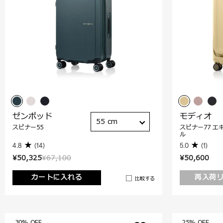
ゼンポッド
モディオ
55 cm
スピナー55
スピナー77 エ
ル
4.8
(14)
5.0
(1)
¥50,325
¥67,100
¥50,600
カートに入れる
再入荷
比較する
30% OFF
25% OFF