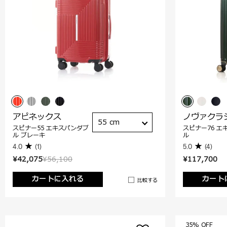
アピネックス
ノヴァクラ
55 cm
スピナー55 エキスパンダブ
スピナー76 エ
ル ブレーキ
ル
4.0
(1)
5.0
(4)
¥42,075
¥56,100
¥117,700
カートに入れる
カート
比較する
35% OFF