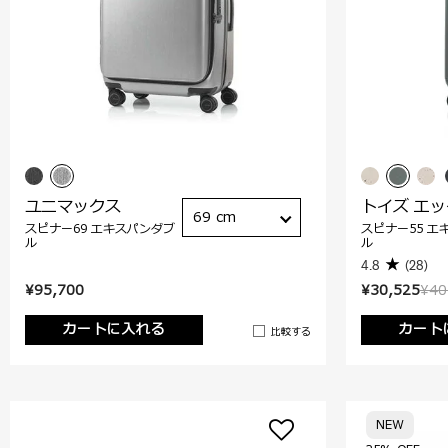
ユニマックス
トイズ エ
69 cm
スピナー69 エキスパンダブ
スピナー55 エ
ル
ル
4.8
(28)
¥95,700
¥30,525
¥40
カートに入れる
カート
比較する
NEW