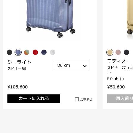
モディオ
シーライト
86 cm
スピナー77 エ
スピナー86
ル
5.0
(1)
¥105,600
¥50,600
カートに入れる
再入荷
比較する