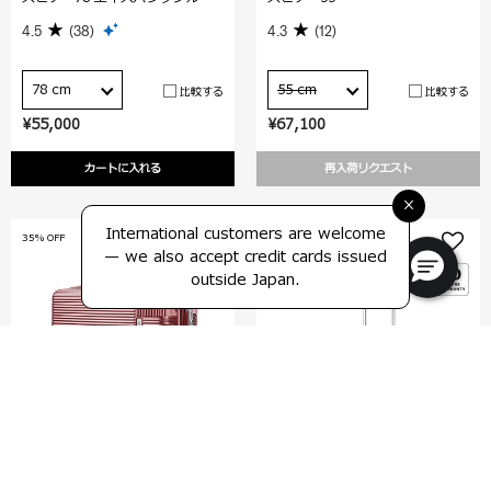
4.5
(38)
4.3
(12)
78 cm
55 cm
比較する
比較する
¥55,000
¥67,100
カートに入れる
再入荷リクエスト
×
International customers are welcome
35% OFF
35% OFF
— we also accept credit cards issued
outside Japan.