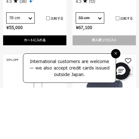
4.5
(38)
4.3
(12)
78 cm
55 cm
比較する
比較する
¥55,000
¥67,100
カートに入れる
再入荷リクエスト
×
35% OFF
35% OFF
International customers are welcome
— we also accept credit cards issued
outside Japan.