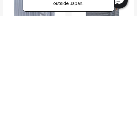
outside Japan.
レクサ
リッチモンド 2
スピナー75 エキスパンダブル
スピナー76 トランク
4.9
(18)
0.0
(0)
75 cm
76 cm
比較する
比較する
¥33,605
¥51,700
¥103,400
カートに入れる
再入荷リクエスト
表示中
8
/
8