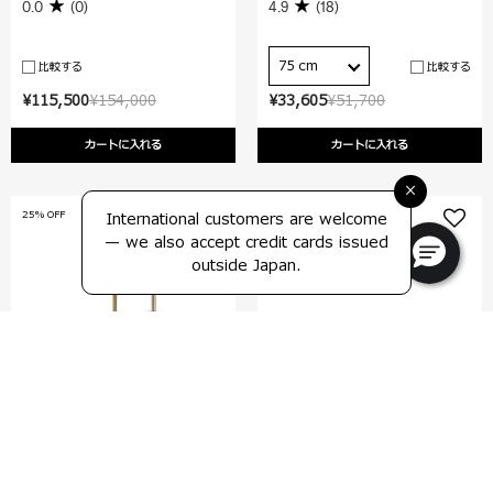
0.0
(0)
4.9
(18)
75 cm
比較する
比較する
¥115,500
¥154,000
¥33,605
¥51,700
カートに入れる
カートに入れる
×
25% OFF
NEW 数量限定
International customers are welcome
— we also accept credit cards issued
outside Japan.