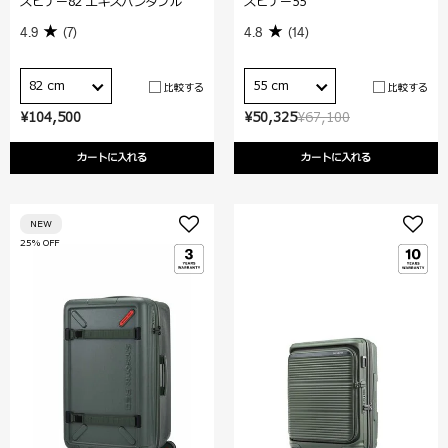
スピナー82 エキスパンダブル
スピナー55
4.9
(7)
4.8
(14)
82 cm
55 cm
比較する
比較する
¥104,500
¥50,325
¥67,100
カートに入れる
カートに入れる
NEW
25% OFF