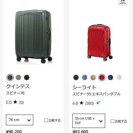
クインテス
シーライト
スピナー76
スピナー55 エキスパンダブル
0.0
(0)
4.6
(393)
55 cm USB +
76 cm
比較する
比較する
EXP
¥90,200
¥83,600