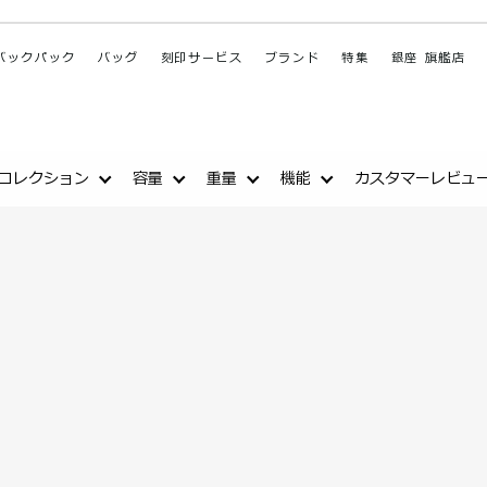
バックパック
バッグ
刻印サービス
ブランド
特集
銀座 旗艦店
コレクション
容量
重量
機能
カスタマーレビュ