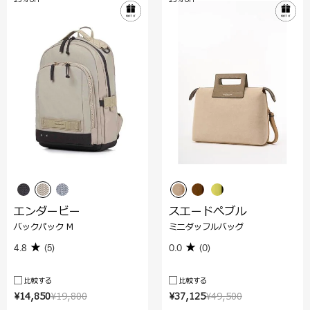
エンダービー
スエードぺブル
バックパック M
ミニダッフルバッグ
4.8
(5)
0.0
(0)
比較する
比較する
¥14,850
¥19,800
¥37,125
¥49,500