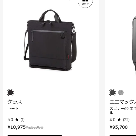
ケラス
ユニマック
トート
スピナー69 エ
ル
5.0
(1)
4.0
(22)
¥18,975
¥25,300
¥95,700