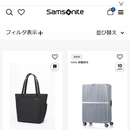
0
+
フィルタ表示
並び替え
NEW
NEW 数量限定