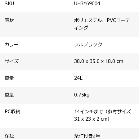
のある設計。
SKU
UH3*69004
・機内持ち込みスーツケースとほぼ同等の横幅で、セット
アップ時のバランスが美しい。
素材
ポリエステル、PVCコーテ
ィング
カラー
フルブラック
サイズ
38.0 x 35.0 x 18.0
cm
容量
24
L
重量
0.75
kg
PC収納
14インチまで（参考サイズ
31 x 23 x 2 cm）
保証
条件付き2年