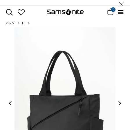
0
バッグ
トート