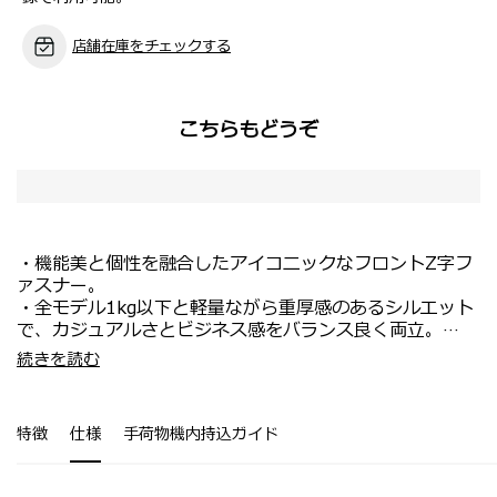
店舗在庫をチェックする
こちらもどうぞ
・機能美と個性を融合したアイコニックなフロントZ字フ
ァスナー。
・全モデル1kg以下と軽量ながら重厚感のあるシルエット
で、カジュアルさとビジネス感をバランス良く両立。
・バックパックはPC収納を備え、オンオフを問わず活
・スクエアシルエットが特長の、肩掛け・手持ち両用トー
続きを読む
躍。
ト。
・水に強い素材で、日常使いにも安心。
・内装には14インチPC収納に加え、マウスなどが収まる
・自立性のあるハリのある素材で、美しいフォルムをキー
伸縮ポケットを配置。
特徴
仕様
手荷物機内持込ガイド
プ。
・両サイドポケットで折りたたみ傘やボトルもすっきり収
納。
・メイン収納は端までファスナーが閉じる構造で、安心感