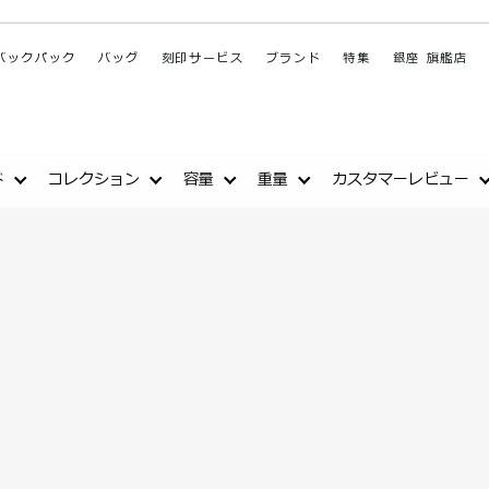
バックパック
バッグ
刻印サービス
ブランド
特集
銀座 旗艦店
ド
コレクション
容量
重量
カスタマーレビュー