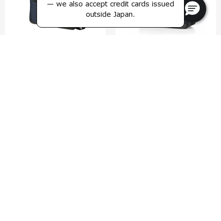
— we also accept credit cards issued
outside Japan.
プロデラックス 6
プロ-デラックス 6
ベイルハンドル 15.6 エキスパン
ベイルハンドル 17.3 エキスパン
ダブル
ダブル
4.8
(13)
5.0
(3)
比較する
比較する
¥50,600
¥52,800
カートに入れる
カートに入れる