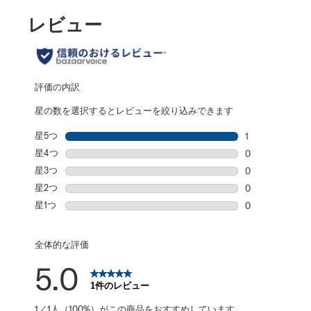
レビュー
評価の内訳
星の数を選択するとレビューを絞り込みできます
星5つ
星
1
星5個の1件のレ
星4つ
星
0
星4個の0件の
星3つ
星
0
星3個の0件の
星2つ
星
0
星2個の0件の
星1つ
星
0
星1個の0件の
全体的な評価
5.0
1件のレビュー
1／1人（100%）がこの商品をおすすめしています