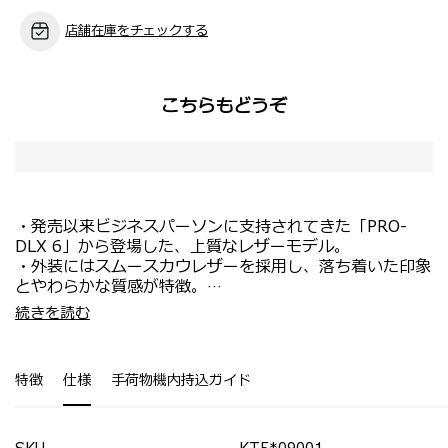
店舗在庫をチェックする
こちらもどうぞ
・発売以来ビジネスパーソンに支持されてきた「PRO-
DLX 6」から登場した、上質なレザーモデル。
・外装にはスムースカウレザーを採用し、落ち着いた印象
とやわらかな質感が特徴。
・内装にはオーガナイザーポケットやRFIDシールドポケ
・コンパクトなサイズながら、14.1インチPCと10.5イン
続きを読む
ットを備え、機能性を高めています。
チタブレットに対応する専用コンパートメントを装備。
・人間工学に基づいたストラップ構造により、快適な背負
・メイン収納に加え、フロントファスナーポケット2つと
い心地を実現。
バックポケットを備えた実用的な構成。
特徴
仕様
手荷物機内持込ガイド
・フロントポケットには複数のスロットを配置し、ガジェ
ット類の整理がしやすい設計。
・スーツケースにセットアップ可能なスマートスリーブが
背面に付属。