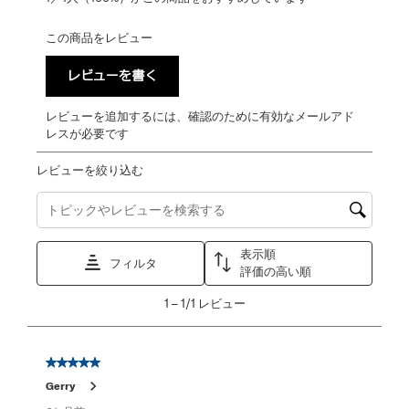
この商品をレビュー
レビューを書く
レビューを追加するには、確認のために有効なメールアド
レスが必要です
レビューを絞り込む
トピックやレビュー検索地域を検索する
表示順
フィルタ
評価の高い順
1
1
–
1/1
レビュー
か
ら
1/1
星5／5個です。
レ
Gerry
ビ