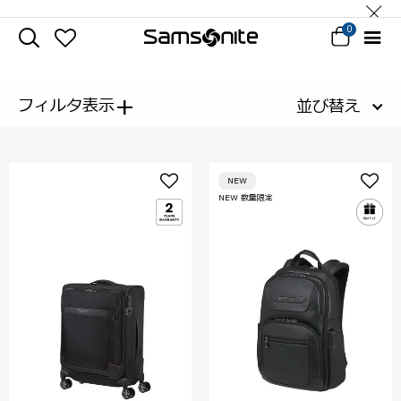
0
+
フィルタ表示
並び替え
NEW
NEW 数量限定