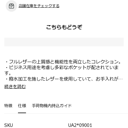
店舗在庫をチェックする
こちらもどうぞ
・フルレザーの上質感と機能性を両立したコレクション。
・ビジネス用途を考慮し多彩なポケットが配されていま
す。
・撥水加工を施したレザーを使用していて、お手入れが簡
単です。
・メイン収納にはファスナーポケット、ペン差しを装備。
続きを読む
・バックパックとブリーフケースは3文字までの刻印が可
・背面には独立したPC収納ポケットが付属。
能。
・背面のスマートスリーブでスーツケースにセットアップ
が可能。
特徴
仕様
手荷物機内持込ガイド
・スーツからカジュアルスタイルまで幅広くマッチしま
す。
SKU
UA2*09001