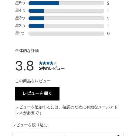
星5つ
星
2
星5個の2件の
星4つ
星
1
星4個の1件の
星3つ
星
1
星3個の1件のレ
星2つ
星
1
星2個の1件のレ
星1つ
星
0
星1個の0件の
全体的な評価
3.8
5件のレビュー
この商品をレビュー
レビューを書く
レビューを追加するには、確認のために有効なメールアド
レスが必要です
レビューを絞り込む