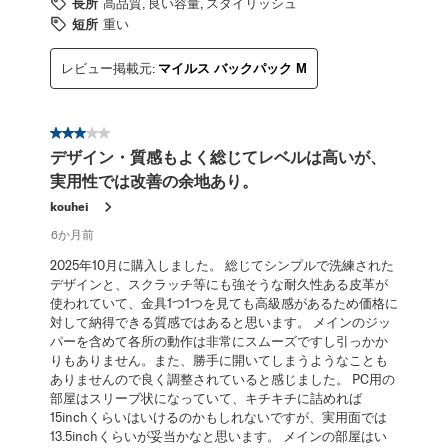
長所
高品質, 良い容量, スタイリッシュ
短所
重い
レビュー掲載元:
マイルス バックパック M
星3／5個です。
デザイン・質感もよく総じてレベルは高いが、
実用性では改善の余地あり。
kouhei
6か月前
2025年10月に購入しました。 総じてシンプルで洗練された
デザインと、スクラッチ等にも強そうな耐久性ある皮革が
使われていて、金具1つ1つを見ても高級感があるため価格に
対して納得できる質感ではあると思います。 メインのジッ
パーを含めて各所の動作は非常にスムーズですし引っかか
りもありません。また、勝手に開いてしまうようなことも
ありませんので良く調整されていると感じました。 PC用の
部屋はスリーブ状になっていて、キチキチに詰めれば
15inchくらいはいけるのかもしれないですが、実用面では
13.5inchくらいが妥当かなと思います。 メインの部屋はい