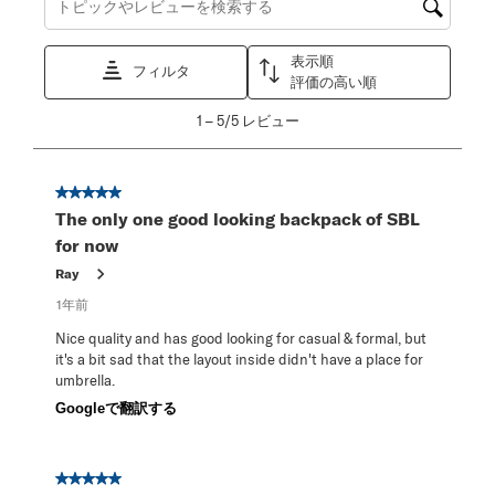
トピックやレビュー検索地域を検索する
表示順
フィルタ
評価の高い順
1
1
–
5/5
レビュー
か
ら
5/5
星5／5個です。
レ
The only one good looking backpack of SBL
ビ
for now
ュ
ー。
Ray
1年前
Nice quality and has good looking for casual & formal, but
it's a bit sad that the layout inside didn't have a place for
umbrella.
Googleで翻訳する
星5／5個です。