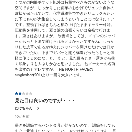
くつかの内部ポケット以外は特筆すべきものがないような
空間ですが、しっかりした皮革のおかげでリュック自体の
形状が保たれていて、化学繊維等でできたリュックみたい
に下にものが大集合してしまうということにはなりにくい
です。整頓すればきちんと積み上げたままキャリー可能。
圧縮袋を使用して、夏２泊の出張くらいは余裕で行けま
す。重さはありますが。 改善点としては、メインのジッパ
ーがもっと下まで開けられるとよかったですかね。しっか
りした皮革であるがゆえにジッパーを開けただけでは口が
開きにいため、下までガバッと開く構造だったらもっと気
軽に使えるのにな、と。 あと、見た目も丸さ・薄さから抱
く印象よりも大ぶりかなと思いました。 他メーカーの名前
を出すのもアレですが、THE NORTH FACEの
singleshot(20L)より一回り大きいです。
星2／5個です。
見た目は良いのですが・・・
たけちゃん
10か月前
長さを調節するバンド金具が効かないので、 調節をしても
すぐに元通りになってしまい、 今では使っていません。 長