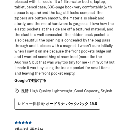
pleased with it. i could fit a 1-litre water bottle, laptop,
tablet, pencil case, 600-page book very comfortably (with
space to spare) and the bag still looks compact The
zippers are buttery smooth, the material is sleek and
sturdy, and the metal hardware is gorgeous. I love how the
elastic pockets at the side are off a textured material, and
the elastic is well concealed. The hidden back pocket is
also beautiful: the opening is concealed by the bag pass
through and it closes with a magnet. I wasn't sure initially
when I saw it online because the front pockets bulge out
and I wanted something streamlined (more like the
Audrina S but that was way too tiny for me - I'm 173cm) but
I made it work by using the inside pocket for small items,
and leaving the front pocket empty.
Googleで翻訳する
長所
High Quality, Lightweight, Good Capacity, Stylish
レビュー掲載元:
オードリナ バックパック 15.6
星5／5個です。
재질이.좋아요