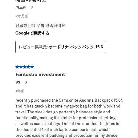
마노잔
2か月前
선물했는데 무척 만족하네요
Googleで翻訳する
レビュー掲載元:
オードリナ バックパック 15.6
星5／5個です。
Fantastic investment
SS
1年前
recently purchased the Samsonite Audrina Backpack 15.6",
and it has quickly become my go-to bag for both work and
travel. The sleek design perfectly balances style and
functionality, making it suitable for professional settings
as well as casual outings. One of the standout features is
the dedicated 15.6-inch laptop compartment, which
provides excellent padding and protection for my device.