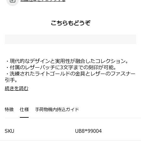
こちらもどうぞ
・現代的なデザインと実用性が融合したコレクション。
・付属のレザーパッチに3文字までの刻印が可能。
・洗練されたライトゴールドの金具とレザーのファスナー
引手。
・メイン収納部には書類の整理に便利なポケットが付属。
続きを読む
・背面側収納は15.6インチPCに対応。
・フロントにファスナーポケットが2つ付属。
・両サイドにポケットを装備。
特徴
仕様
手荷物機内持込ガイド
・背面にスーツケースの伸縮ハンドルにセット可能なスリ
ーブ付き。
・長さ調節が可能なショルダーストラップ。
SKU
UB8*99004