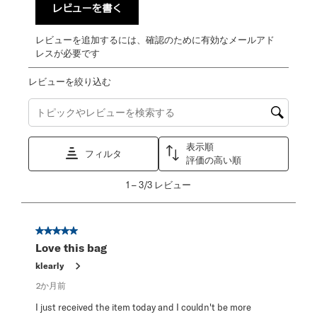
レビューを書く
レビューを追加するには、確認のために有効なメールアド
レスが必要です
レビューを絞り込む
トピックやレビュー検索地域を検索する
表示順
フィルタ
評価の高い順
1
1
–
3/3
レビュー
か
ら
3/3
星5／5個です。
レ
Love this bag
ビ
ュ
klearly
ー。
2か月前
I just received the item today and I couldn't be more