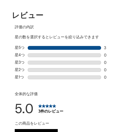
レビュー
評価の内訳
星の数を選択するとレビューを絞り込みできます
星5つ
星
3
星5個の3件の
星4つ
星
0
星4個の0件の
星3つ
星
0
星3個の0件の
星2つ
星
0
星2個の0件の
星1つ
星
0
星1個の0件の
全体的な評価
5.0
3件のレビュー
この商品をレビュー