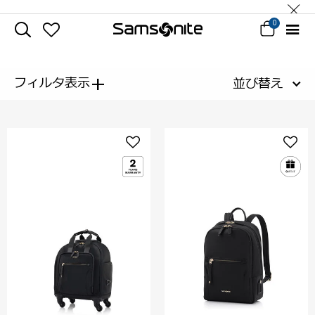
0
+
フィルタ表示
並び替え