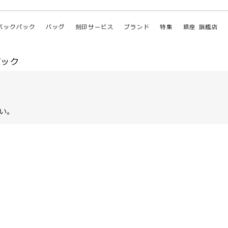
バックパック
バッグ
刻印サービス
ブランド
特集
銀座 旗艦店
パック
い。