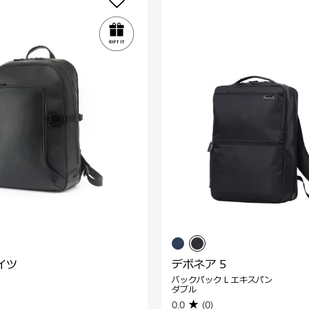
イツ
デボネア 5
バックパック L エキスパン
ダブル
0.0
(0)