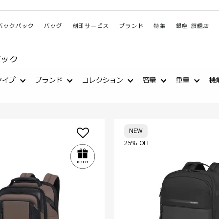
バックパック
バッグ
刻印サービス
ブランド
特集
銀座 旗艦店
パック
タイプ
ブランド
コレクション
容量
重量
機
NEW
25% OFF