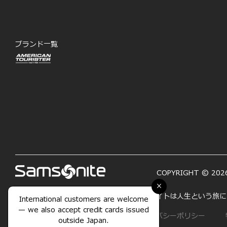
ブランド一覧
COPYRIGHT © 2026
×
「LIFE'S A JOURNEY―人生は旅」サムソナイトは人生と
International customers are welcome
— we also accept credit cards issued
サイトマップ
利用規約
プライバシーポリシー
outside Japan.