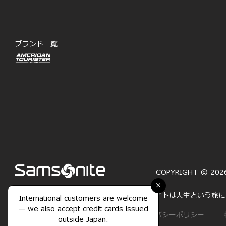
ブランド一覧
COPYRIGHT © 2026
×
「LIFE'S A JOURNEY―人生は旅」サムソナイトは人生と
International customers are welcome
— we also accept credit cards issued
サイトマップ
利用規約
プライバシーポリシー
outside Japan.