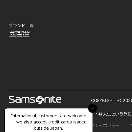
ブランド一覧
COPYRIGHT © 2026
×
「LIFE'S A JOURNEY―人生は旅」サムソナイトは人生と
International customers are welcome
— we also accept credit cards issued
サイトマップ
利用規約
プライバシーポリシー
outside Japan.