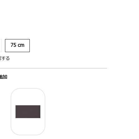
75 cm
認する
追加