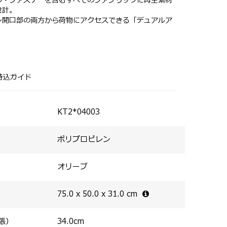
ル・ファスナーを含むすべてのファブリックに再生素材
設計。
ン開口部の両方から荷物にアクセスできる「デュアルア
収納部それぞれにTSAロックを装備。
にもおすすめ。
ダブル機能を搭載し、収納容量を拡張可能。
属。S×1個、M×1個、L×1個。
するサスペンションホイール。
ンギングフックを搭載し、移動中に小さなバッグを一時
持込ガイド
。
縮ハンドルで、自分に合ったフィット感を実現。
ホルダーを装備（AirTag本体は付属していません）。
KT2*04003
ファスナー付きポケットを配置。
ネルが荷物をしっかり押さえ、効率的なパッキングをサ
ポリプロピレン
オリーブ
75.0 x 50.0 x 31.0
cm
張）
34.0
cm