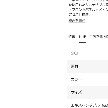
・本体・チューブハンド
を使用したサステナブル
・フロントパネルとメイ
クセス」構造。
・フロントパネルとメイン
・海外旅行や長期の出張
続きを読む
・全サイズにエキスパン
・パッキングキューブが付
・スムーズな移動を実現
・伸縮ハンドル根元にハ
特徴
仕様
手荷物機内
的に掛けて持ち運び可能
・多段階に調整できる伸
・刻印サービス対応。
・Apple AirTag用
SKU
・フロントパネル内側に
・取り外し可能な圧縮パ
素材
ポート。
カラー
サイズ
エキスパンダブル（拡