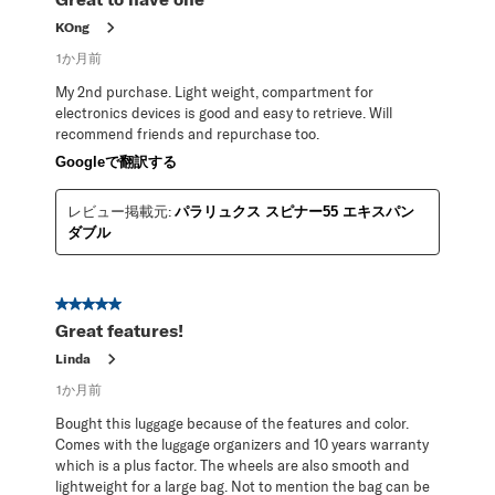
KOng
1か月前
My 2nd purchase. Light weight, compartment for
electronics devices is good and easy to retrieve. Will
recommend friends and repurchase too.
Googleで翻訳する
レビュー掲載元:
パラリュクス スピナー55 エキスパン
ダブル
星5／5個です。
Great features!
Linda
1か月前
Bought this luggage because of the features and color.
Comes with the luggage organizers and 10 years warranty
which is a plus factor. The wheels are also smooth and
lightweight for a large bag. Not to mention the bag can be