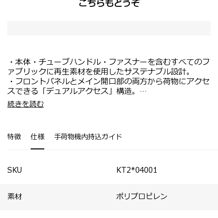
こちらもどうぞ
・本体・チューブハンドル・ファスナーを含むすべてのフ
ァブリックに再生素材を使用したサステナブル設計。
・フロントパネルとメイン開口部の両方から荷物にアクセ
スできる「デュアルアクセス」構造。
・フロントパネルとメイン収納部それぞれにTSAロックを
・機内持ち込み対応サイズ。
続きを読む
装備。
・スピナー55のみフロントパネルの上部3分の1が折りた
・全サイズにエキスパンダブル機能を搭載し、収納容量を
ためるようになっており、ケースを立てたまま素早く内部
拡張可能。
にアクセスが可能。
特徴
仕様
手荷物機内持込ガイド
・スムーズな移動を実現するサスペンションホイール。
・新幹線・電車等で移動する国内旅行や短期の出張におす
・伸縮ハンドル根元にハンギングフックを搭載し、移動中
すめ。
に小さなバッグを一時的に掛けて持ち運び可能。
・パッキングキューブが付属。S×1個、M×1個。
・多段階に調整できる伸縮ハンドルで、自分に合ったフィ
SKU
KT2*04001
ット感を実現。
・刻印サービス対応。
素材
ポリプロピレン
・Apple AirTag用ホルダーを装備（AirTag本体は付属し
ていません）。