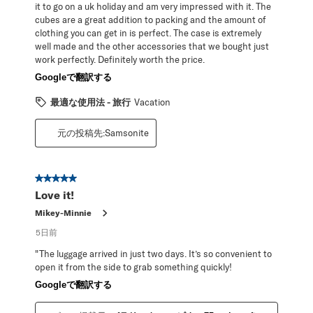
it to go on a uk holiday and am very impressed with it. The
cubes are a great addition to packing and the amount of
clothing you can get in is perfect. The case is extremely
well made and the other accessories that we bought just
work perfectly. Definitely worth the price.
Googleで翻訳する
最適な使用法 - 旅行
Vacation
元の投稿先:Samsonite
星5／5個です。
Love it!
Mikey-Minnie
5日前
"The luggage arrived in just two days. It’s so convenient to
open it from the side to grab something quickly!
Googleで翻訳する