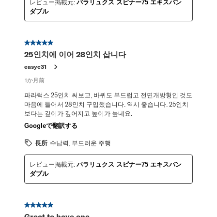
レビュー掲載元:
パラリュクス スピナー75 エキスパン
ダブル
星5／5個です。
25인치에 이어 28인치 삽니다
easyc31
1か月前
파라럭스 25인치 써보고, 바퀴도 부드럽고 전면개방형인 것도
마음에 들어서 28인치 구입했습니다. 역시 좋습니다. 25인치
보다는 깊이가 깊어지고 높이가 높네요.
Googleで翻訳する
長所
수납력, 부드러운 주행
レビュー掲載元:
パラリュクス スピナー75 エキスパン
ダブル
星5／5個です。
Great to have one