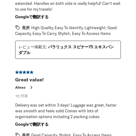
extended. Handles on both side is really helpful! Can't wait
to use for my travels!
Googleで翻訳する
長所
High Quality, Easy To Identify, Lightweight, Good
Capacity, Easy To Carry, Stylish, Easy To Access Items
レビュー掲載元:
パラリュクス スピナー75 エキスパン
ダブル
星5／5個です。
Great value!
Alexo
1か月前
Delivery was set within 3 days! Luggage was great, faster
was smooth and feels solid Comes with lots of
organisation options including 2 packing cubes
Googleで翻訳する
長所
Good Capacity, Stylish, Easy To Access Items