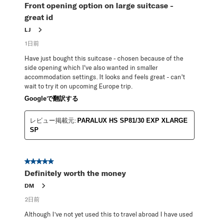
Front opening option on large suitcase -
ビ
great id
ュ
ー。
LJ
1日前
Have just bought this suitcase - chosen because of the
side opening which I've also wanted in smaller
accommodation settings. It looks and feels great - can't
wait to try it on upcoming Europe trip.
Googleで翻訳する
レビュー掲載元:
PARALUX HS SP81/30 EXP XLARGE
SP
星5／5個です。
Definitely worth the money
DM
2日前
Although I’ve not yet used this to travel abroad I have used