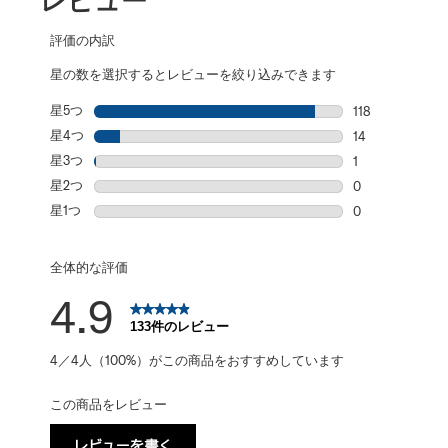
レビュー
評価の内訳
星の数を選択するとレビューを絞り込みできます
星5つ
星
118
星5個の118件
星4つ
星
14
星4個の14件の
星3つ
星
1
星3個の1件のレ
星2つ
星
0
星2個の0件の
星1つ
星
0
星1個の0件の
全体的な評価
4.9
133件のレビュー
4／4人（100%）がこの商品をおすすめしています
この商品をレビュー
レビューを書く