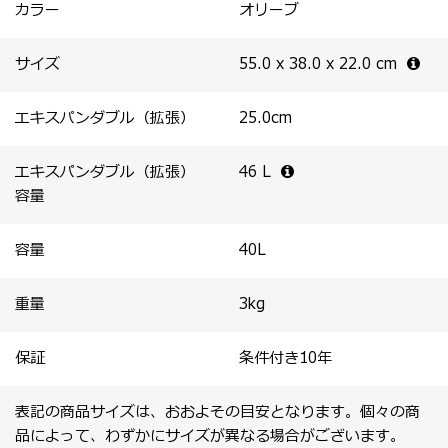
・フロントパネル内側にファスナー付きポケットを配置。
カラー
オリーブ
・取り外し可能な圧縮パネルが荷物をしっかり押さえ、効
率的なパッキングをサポート。
サイズ
55.0 x 38.0 x 22.0
cm
エキスパンダブル（拡張）
25.0
cm
エキスパンダブル（拡張）
46
L
容量
容量
40
L
重量
3
kg
保証
条件付き10年
表記の商品サイズは、おおよその目安となります。個々の商
品によって、わずかにサイズが異なる場合がございます。