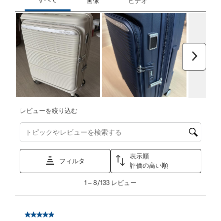
次へ
レビューを絞り込む
トピックやレビュー検索地域を検索する
表示順
フィルタ
評価の高い順
1
1
–
8/133
レビュー
か
ら
8/133
星5／5個です。
レ