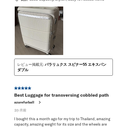
レビュー掲載元:
パラリュクス スピナー55 エキスパン
ダブル
星5／5個です。
Best Luggage for transversing cobbled path
azurefurball
2か月前
I bought this a month ago for my trip to Thailand, amazing
capacity, amazing weight for its size and the wheels are