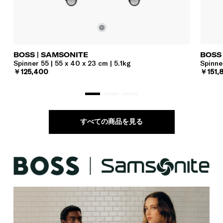
BOSS | SAMSONITE
BOSS
Spinner 55 | 55 x 40 x 23 cm | 5.1kg
Spinner
￥125,400
￥151,
すべての商品を見る