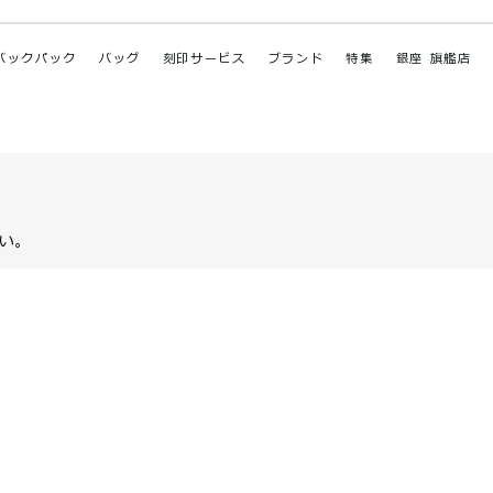
バックパック
バッグ
刻印サービス
ブランド
特集
銀座 旗艦店
い。