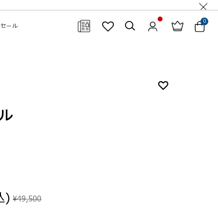
0
セール
閉じる
ル
込)
¥49,500