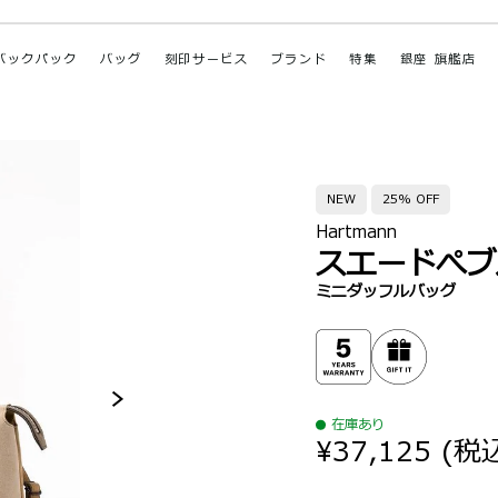
バックパック
バッグ
刻印サービス
ブランド
特集
銀座 旗艦店
NEW
25% OFF
Hartmann
スエードぺブ
ミニダッフルバッグ
在庫あり
¥37,125
(税