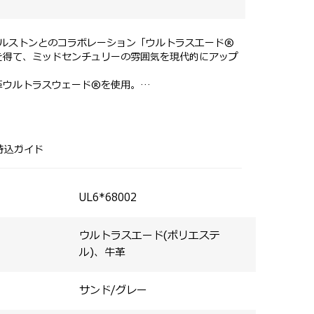
ホルストンとのコラボレーション「ウルトラスエード®
を得て、ミッドセンチュリーの雰囲気を現代的にアップ
革ウルトラスウェード®を使用。
に牛革を使用。
でクロスボディと手持ちの2ウェイ使用が可能。
柔らかな発色で、上品なバイカラーデザイン。
で、ボトルや長財布など縦長アイテムも収納しやすい。
伸し、開口部を大きく開ける仕様で出し入れがスムー
持込ガイド
面それぞれにオープンポケットを装備。
UL6*68002
ウルトラスエード(ポリエステ
ル)、牛革
サンド/グレー