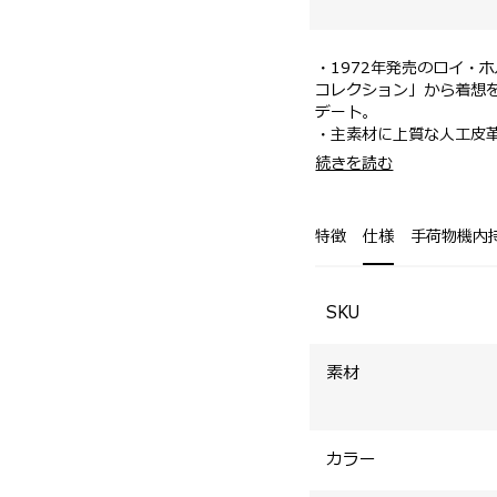
・1972年発売のロイ・
コレクション」から着想
デート。
・主素材に上質な人工皮
・ハンドルなどの副素材
・着脱可能なストラップ
続きを読む
・スウェードならではの
・スリムながら幅広設計
・ファスナーエンドを延
ズ。
特徴
仕様
手荷物機内
・内装にはフロント・背
SKU
素材
カラー