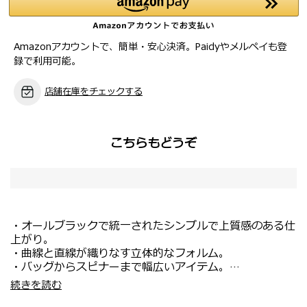
Amazonアカウントで、簡単・安心決済。Paidyやメルペイも登
録で利用可能。
店舗在庫をチェックする
こちらもどうぞ
・オールブラックで統一されたシンプルで上質感のある仕
上がり。
・曲線と直線が織りなす立体的なフォルム。
・バッグからスピナーまで幅広いアイテム。
・ナイロンとレザー*と合成皮革、ポリッシュガンメタル
・取り外し可能なレザーストラップが付属。
続きを読む
のハードウェアと、表情の異なる素材使いで奥行きのある
・バッグインバッグとしての使用もおすすめです。