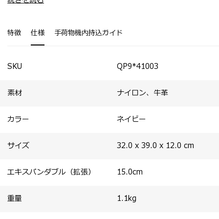
続きを読む
く厚みがあり、レザーと組み合わさって機能的で高級感の
トートバッグ。
ある素材を実現。
・ 前後面にはクイックアクセスポケットがあり、前面側
・ メタルファスナー、立体的なイニシャルロゴ、ジャカ
はフロントポケットに直結する仕様で、出し入れが便利。
特徴
仕様
手荷物機内持込ガイド
ード織りの内装生地などのディテールがデザイン性を高め
・ メイン収納部にはPCとタブレット収納ポケット、ボト
ている。
ルホルダーや小物の収納に便利なファスナーポケットを装
・ 内装にはPC・タブレットポケットやオーガナイザーポ
備。
ケットなどの機能的な収納部が備わっている。
・ ショルダーストラップが付属。
SKU
QP9*41003
・ 底面には底鋲とバッグ背面にはスマートスリーブが付
属（ラージスリングを除く）。
素材
ナイロン、牛革
カラー
ネイビー
サイズ
32.0 x 39.0 x 12.0
cm
エキスパンダブル（拡張）
15.0
cm
重量
1.1
kg