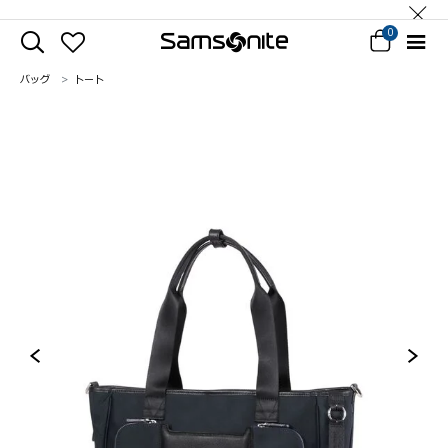
0
バッグ
トート