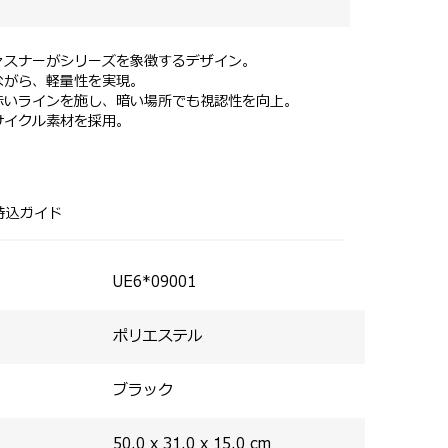
ァスナーがシリーズを象徴するデザイン。
ながら、軽量性を実現。
赤いラインを施し、暗い場所でも視認性を向上。
サイクル素材を採用。
約0.7kgと軽量設計。
納ポケットを搭載。
パネルは溝を作ることで背中への密着を避け、クッショ
持込ガイド
は、頻繁に出し入れする物に便利なクイックアクセスポ
納に便利なサイドポケットを装備。
UE6*09001
ポリエステル
ブラック
50.0 x 31.0 x 15.0
cm