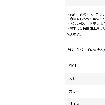
・前面に斜めに入ったフ
・容量をしっかり確保し
・内装のポケット縁には
・裏地には抗菌加工済リ
・約27.5Lの容量ながら、
続きを読む
・14インチ対応のPC収
・オリジナル設計の背面
ン性も備えています。
特徴
仕様
手荷物機内
・トップハンドル付近に
ケットを配置。
・折り畳み傘やボトル収
SKU
素材
カラー
サイズ