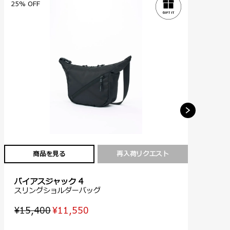
25% OFF
25
商品を見る
再入荷リクエスト
バイアスジャック 4
バ
スリングショルダーバッグ
ス
¥15,400
¥11,550
¥