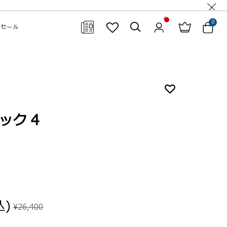
0
セール
閉じる
ック 4
込)
¥26,400