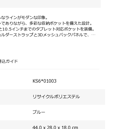
ルなラインがモダンな印象。
ンでありながら、多彩な収納ポケットを備えた設計。
と10.5インチまでのタブレット対応ポケットを装備。
ョルダーストラップと3Dメッシュバックパネルで、快
すいフロント収納部。
の整理に便利なスラッシュポケットが付属。
メッシュポケットを配置。
持込ガイド
備し、出張時のスーツケースとのセットアップが可能。
KS6*01003
リサイクルポリエステル
ブルー
44.0 x 28.0 x 18.0
cm