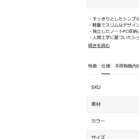
・すっきりとしたシンプ
・軽量でスリムなデザイ
・独立したノートPC収納
・人間工学に基づいたシ
適な背負い心地を実現。
・15.6インチPCに対応。
続きを読む
・小物の出し入れがしや
・メイン収納部には書類
・内装には視認性の高い
特徴
仕様
手荷物機内
・スマートスリーブを装
SKU
素材
カラー
サイズ