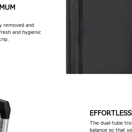
IMUM
ely removed and
fresh and hygienic
rip.
EFFORTLESS
The dual-tube trol
balance so that y