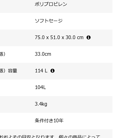
ポリプロピレン
ソフトセージ
75.0 x 51.0 x 30.0
cm
張）
33.0
cm
張）容量
114
L
104
L
3.4
kg
条件付き10年
おおよその目安となります。個々の商品によって、