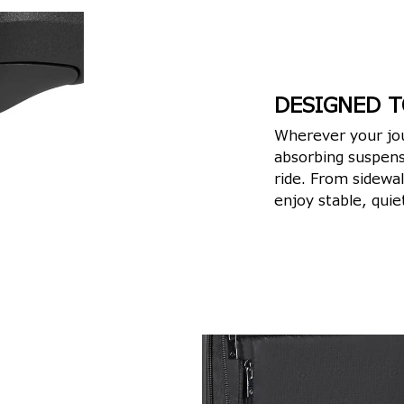
DESIGNED T
Wherever your jou
absorbing suspens
ride. From sidewal
enjoy stable, qui