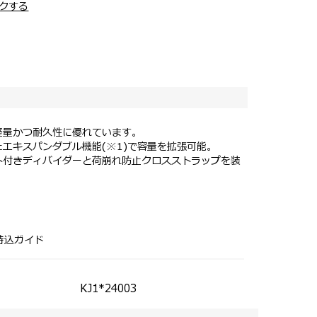
クする
軽量かつ耐久性に優れています。
エキスパンダブル機能(※1)で容量を拡張可能。
ト付きディバイダーと荷崩れ防止クロスストラップを装
える(※2)便利な仕様。
にもおすすめ。
撃を吸収するサスペンションホイール。
Bポートはございません。
機能は、扇状に正面向かって右側のみが拡張する仕様で
持込ガイド
独で手洗いしてください 。洗剤をご使用になる場合
ださい。乾燥機、アイロン不可。
KJ1*24003