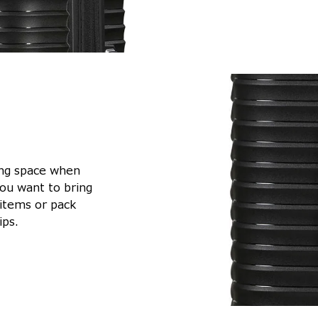
ing space when
you want to bring
 items or pack
ips.