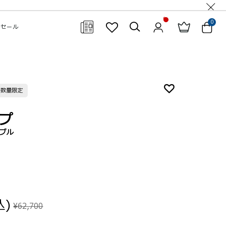
0
セール
閉じる
 数量限定
プ
ダブル
込)
¥62,700