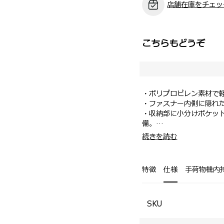
店舗在庫をチェッ
こちらもどうぞ
・ポリプロピレン素材で
・ファスナー内側に隠れた
・収納部に小分けポケッ
備。
・内装裏地は取り外して洗
・海外旅行や長期の出張
続きを読む
・スムーズな回転かつ衝
※こちらのサイズにはUS
※1 エキスパンダブル
す。
特徴
仕様
手荷物機内
※2 洗濯の際は冷水・単
は、中性洗剤をお使いく
SKU