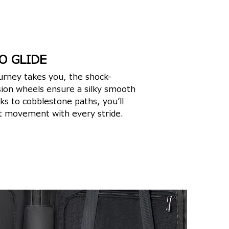
O GLIDE
rney takes you, the shock-
ion wheels ensure a silky smooth
ks to cobblestone paths, you’ll
et movement with every stride.