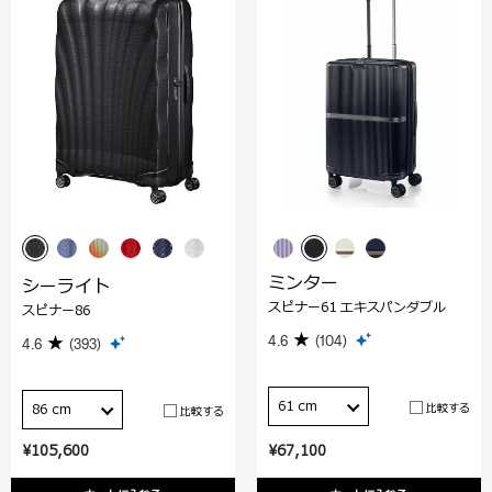
ミンター
シーライト
スピナー61 エキスパンダブル
スピナー86
4.6
(104)
4.6
(393)
61 cm
比較する
86 cm
比較する
¥105,600
¥67,100