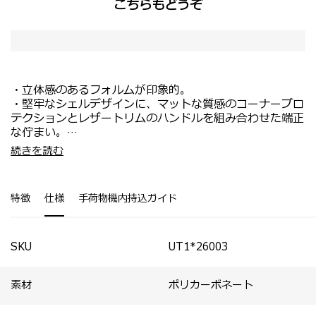
こちらもどうぞ
・立体感のあるフォルムが印象的。
・堅牢なシェルデザインに、マットな質感のコーナープロ
テクションとレザートリムのハンドルを組み合わせた端正
な佇まい。
・ボールベアリング内蔵のAero‑trac WHIRLサスペンシ
・海外旅行や長期の出張にもおすすめ。
続きを読む
ョンホイールを採用し、静かな走行性と安定した機動力を
・ラゲッジカバー、ハンガー付きガーメントバッグ、パッ
実現。
キングキューブ、シューズポーチ付属。
・内装にはファスナー付きディバイダーとクロスストラッ
特徴
仕様
手荷物機内持込ガイド
プを備え、荷物の整理をサポート。
・各サイズには用途に合わせたトラベルアクセサリーが付
属。
SKU
UT1*26003
素材
ポリカーボネート