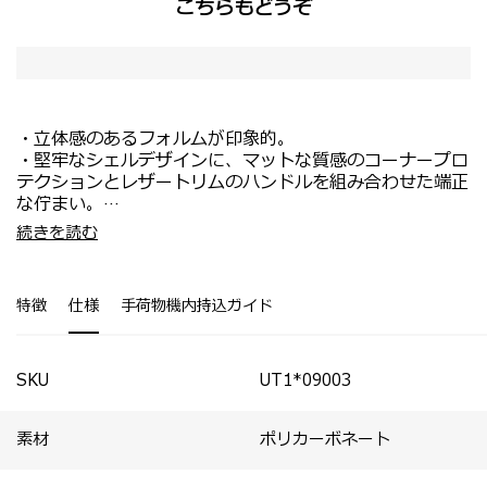
こちらもどうぞ
・立体感のあるフォルムが印象的。
・堅牢なシェルデザインに、マットな質感のコーナープロ
テクションとレザートリムのハンドルを組み合わせた端正
な佇まい。
・ボールベアリング内蔵のAero‑trac WHIRLサスペンシ
・海外旅行や長期の出張にもおすすめ。
続きを読む
ョンホイールを採用し、静かな走行性と安定した機動力を
・ラゲッジカバー、ハンガー付きガーメントバッグ、パッ
実現。
キングキューブ、シューズポーチ付属。
・内装にはファスナー付きディバイダーとクロスストラッ
特徴
仕様
手荷物機内持込ガイド
プを備え、荷物の整理をサポート。
・各サイズには用途に合わせたトラベルアクセサリーが付
属。
SKU
UT1*09003
素材
ポリカーボネート