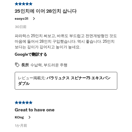
星5／5個です。
25인치에 이어 28인치 삽니다
easyc31
30日前
파라럭스 25인치 써보고, 바퀴도 부드럽고 전면개방형인 것도
마음에 들어서 28인치 구입했습니다. 역시 좋습니다. 25인치
보다는 깊이가 깊어지고 높이가 높네요.
Googleで翻訳する
長所
수납력, 부드러운 주행
レビュー掲載元:
パラリュクス スピナー75 エキスパン
ダブル
星5／5個です。
Great to have one
KOng
1か月前