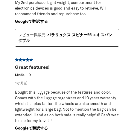
My 2nd purchase. Light weight, compartment for
electronics devices is good and easy to retrieve. Will
recommend friends and repurchase too.
Googleで翻訳する
レビュー掲載元:
パラリュクス スピナー55 エキスパン
ダブル
星5／5個です。
Great features!
Linda
1か月前
Bought this luggage because of the features and color.
Comes with the luggage organizers and 10 years warranty
which is a plus factor. The wheels are also smooth and
lightweight for a large bag. Not to mention the bag can be
extended. Handles on both side is really helpful! Can't wait
to use for my travels!
Googleで翻訳する