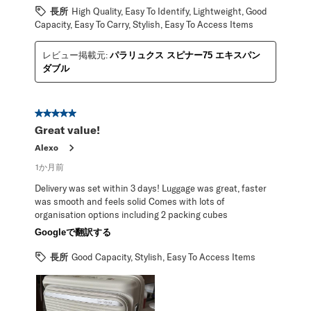
長所
High Quality, Easy To Identify, Lightweight, Good
Capacity, Easy To Carry, Stylish, Easy To Access Items
レビュー掲載元:
パラリュクス スピナー75 エキスパン
ダブル
星5／5個です。
Great value!
Alexo
1か月前
Delivery was set within 3 days! Luggage was great, faster
was smooth and feels solid Comes with lots of
organisation options including 2 packing cubes
Googleで翻訳する
長所
Good Capacity, Stylish, Easy To Access Items