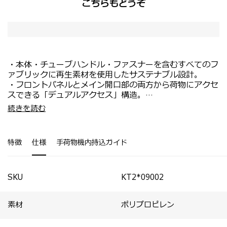
こちらもどうぞ
・本体・チューブハンドル・ファスナーを含むすべてのフ
ァブリックに再生素材を使用したサステナブル設計。
・フロントパネルとメイン開口部の両方から荷物にアクセ
スできる「デュアルアクセス」構造。
・フロントパネルとメイン収納部それぞれにTSAロックを
・国内旅行はもちろん、短期の海外旅行にもおすすめ。
続きを読む
装備。
・パッキングキューブが付属。S×1個、M×1個。
・全サイズにエキスパンダブル機能を搭載し、収納容量を
拡張可能。
特徴
仕様
手荷物機内持込ガイド
・スムーズな移動を実現するサスペンションホイール。
・伸縮ハンドル根元にハンギングフックを搭載し、移動中
に小さなバッグを一時的に掛けて持ち運び可能。
・多段階に調整できる伸縮ハンドルで、自分に合ったフィ
SKU
KT2*09002
ット感を実現。
・刻印サービス対応。
素材
ポリプロピレン
・Apple AirTag用ホルダーを装備（AirTag本体は付属し
ていません）。