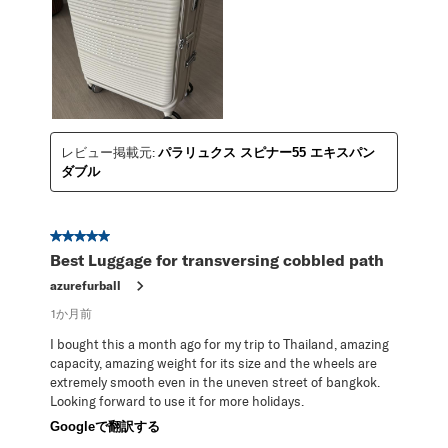
レビュー掲載元:
パラリュクス スピナー55 エキスパン
ダブル
星5／5個です。
Best Luggage for transversing cobbled path
azurefurball
1か月前
I bought this a month ago for my trip to Thailand, amazing
capacity, amazing weight for its size and the wheels are
extremely smooth even in the uneven street of bangkok.
Looking forward to use it for more holidays.
Googleで翻訳する