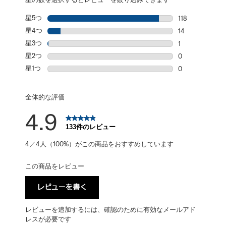
星5つ
星
118
星5個の118件
星4つ
星
14
星4個の14件の
星3つ
星
1
星3個の1件のレ
星2つ
星
0
星2個の0件の
星1つ
星
0
星1個の0件の
全体的な評価
4.9
133件のレビュー
4／4人（100%）がこの商品をおすすめしています
この商品をレビュー
レビューを書く
レビューを追加するには、確認のために有効なメールアド
レスが必要です