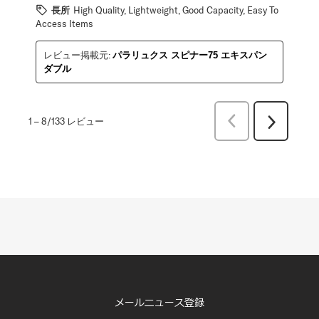
長所
High Quality, Lightweight, Good Capacity, Easy To
Access Items
レビュー掲載元:
パラリュクス スピナー75 エキスパン
ダブル
前
1
–
8/133
レビュー
次
へ
へ
レ
レ
ビ
ビ
ュ
ュ
ー
ー
メールニュース登録