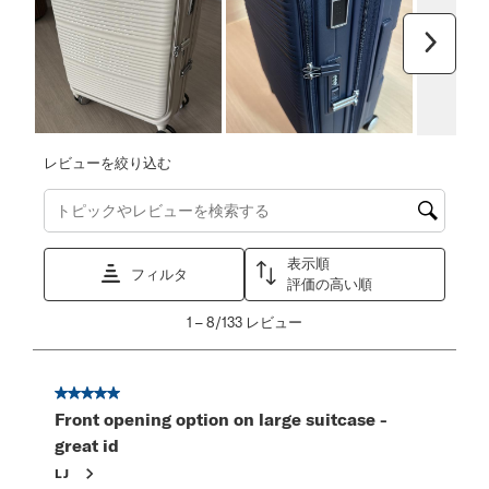
次へ
レビューを絞り込む
トピックやレビュー検索地域を検索する
表示順
フィルタ
評価の高い順
1
1
–
8/133
レビュー
か
ら
8/133
星5／5個です。
レ
Front opening option on large suitcase -
ビ
great id
ュ
ー。
LJ