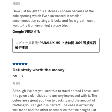
1日前
Have just bought this suitcase - chosen because of the
side opening which I've also wanted in smaller
accommodation settings. It looks and feels great - can't
wait to try it on upcoming Europe trip.
Googleで翻訳する
レビュー掲載元:
PARALUX HS 上掀前開 30吋 可擴充四
輪行李箱
星5／5個です。
Definitely worth the money
DM
1日前
Although I’ve not yet used this to travel abroad I have used
it to go on a uk holiday and am very impressed with it. The
cubes are a great addition to packing and the amount of
clothing you can get in is perfect. The case is extremely
well made and the other accessories that we bought just