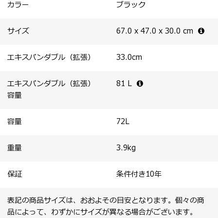
・フロントパネル内側にファスナー付きポケットを配置。
カラー
ブラック
・取り外し可能な圧縮パネルが荷物をしっかり押さえ、効
率的なパッキングをサポート。
サイズ
67.0 x 47.0 x 30.0
cm
エキスパンダブル（拡張）
33.0
cm
エキスパンダブル（拡張）
81
L
容量
容量
72
L
重量
3.9
kg
保証
条件付き10年
表記の商品サイズは、おおよその目安となります。個々の商
品によって、わずかにサイズが異なる場合がございます。