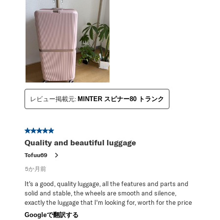
レビュー掲載元:
MINTER スピナー80 トランク
星5／5個です。
Quality and beautiful luggage
Tofuu69
5か月前
It's a good, quality luggage, all the features and parts and
solid and stable, the wheels are smooth and silence,
exactly the luggage that I'm looking for, worth for the price
Googleで翻訳する