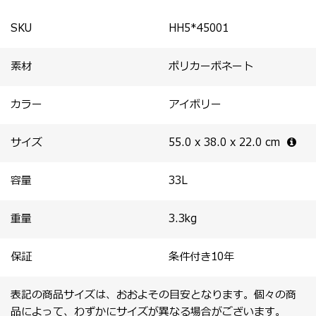
るハンギングフック(※)が付属。
せん。
・ 荷物を整理するのに便利なパッキングキューブが付
SKU
HH5*45001
属。
※ハンギングフックはスーツケースの中に荷物が入った状
素材
ポリカーボネート
態で、耐荷重量最大約5kgです。
カラー
アイボリー
サイズ
55.0 x 38.0 x 22.0
cm
容量
33
L
重量
3.3
kg
保証
条件付き10年
表記の商品サイズは、おおよその目安となります。個々の商
品によって、わずかにサイズが異なる場合がございます。