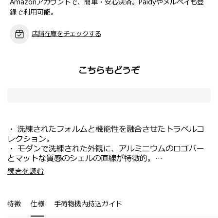
Amazonアカウントで、簡単・安心決済。Paidyやメルペイも登
録で利用可能。
店舗在庫をチェックする
こちらもどうぞ
・ 洗練されたフォルムと機能性を融合させたトラベルコ
レクション。
・ モダンで洗練された外観に、アルミニウムのロゴバー
とマットな質感のシェルの直線が特徴的。
・ Aero-Trac™ II サスペンションホイールがノイズや振
・機内持ち込み対応サイズ。
続きを読む
動を低減し、快適な操作性を実現。
・新幹線・電車等で移動する国内旅行や短期の出張におす
・ ライニングには100％リサイクル素材のRECYCLEX™
すめ。
を使用し、機能的な取り外し可能なフック付きディバイダ
・ ファスナー引手に磁石を備え、ロック時に引手がスマ
特徴
仕様
手荷物機内持込ガイド
ーを装備。
ートにまとまる仕様。
・ フロントには旅の合間にちょっとした荷物が掛けられ
※スピナー55にはエキスパンダブル(拡張)機能はございま