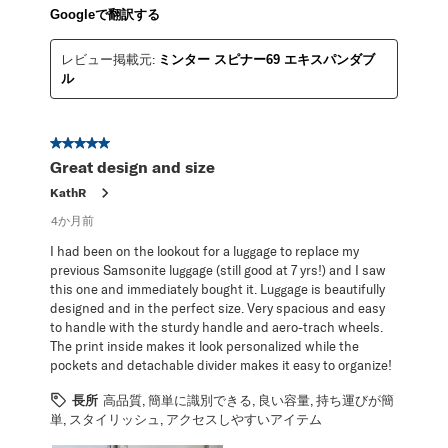
Googleで翻訳する
レビュー掲載元:
ミンター スピナー69 エキスパンダブ
ル
星5／5個です。
Great design and size
KathR
4か月前
I had been on the lookout for a luggage to replace my
previous Samsonite luggage (still good at 7 yrs!) and I saw
this one and immediately bought it. Luggage is beautifully
designed and in the perfect size. Very spacious and easy
to handle with the sturdy handle and aero-trach wheels.
The print inside makes it look personalized while the
pockets and detachable divider makes it easy to organize!
長所
高品質, 簡単に識別できる, 良い容量, 持ち運びが簡
単, スタイリッシュ, アクセスしやすいアイテム