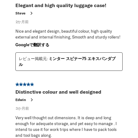
Elegant and high quality luggage case!
Steve
2か月前
Nice and elegant design, beautiful colour, high quality
external and internal finishing, Smooth and sturdy rollers!
Googleで翻訳する
レビュー掲載元:
ミンター スピナー75 エキスパンダブ
ル
星5／5個です。
Distinctive colour and well designed
Edwin
3か月前
Very well thought out dimensions. It is deep and long
enough for adequate storage, and yet easy to manage . I
intend to use it for work trips where I have to pack tools
and tool bags along.