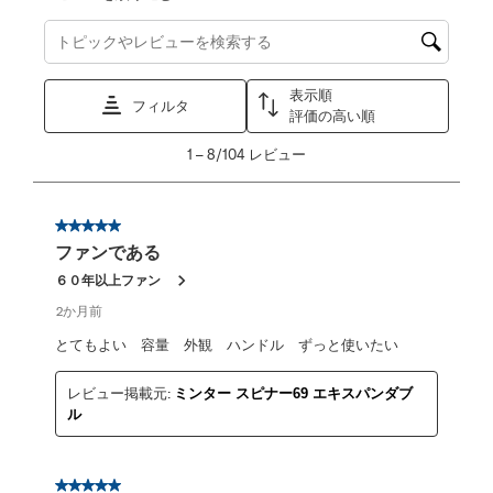
トピックやレビュー検索地域を検索する
表示順
フィルタ
評価の高い順
1
1
–
8/104
レビュー
か
ら
8/104
星5／5個です。
レ
ファンである
ビ
ュ
６０年以上ファン
ー。
2か月前
とてもよい 容量 外観 ハンドル ずっと使いたい
レビュー掲載元:
ミンター スピナー69 エキスパンダブ
ル
星5／5個です。