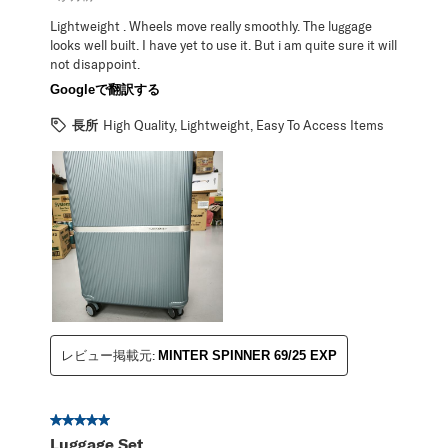
Lightweight . Wheels move really smoothly. The luggage
looks well built. I have yet to use it. But i am quite sure it will
not disappoint.
Googleで翻訳する
長所
High Quality, Lightweight, Easy To Access Items
レビュー掲載元:
MINTER SPINNER 69/25 EXP
星5／5個です。
Luggage Set