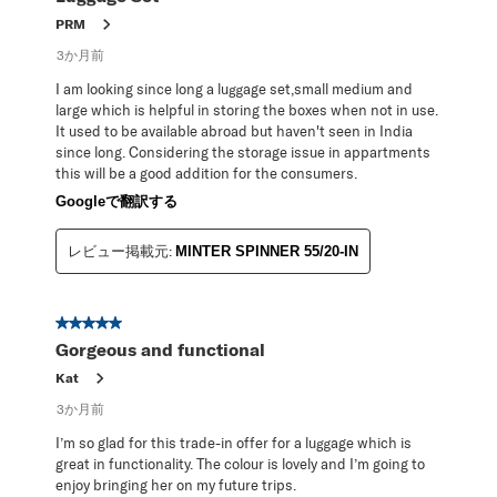
PRM
3か月前
I am looking since long a luggage set,small medium and
large which is helpful in storing the boxes when not in use.
It used to be available abroad but haven't seen in India
since long. Considering the storage issue in appartments
this will be a good addition for the consumers.
Googleで翻訳する
レビュー掲載元:
MINTER SPINNER 55/20-IN
星5／5個です。
Gorgeous and functional
Kat
3か月前
I’m so glad for this trade-in offer for a luggage which is
great in functionality. The colour is lovely and I’m going to
enjoy bringing her on my future trips.