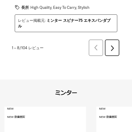
長所
High Quality, Easy To Carry, Stylish
レビュー掲載元:
ミンター スピナー75 エキスパンダブ
ル
前
1
–
8/104
レビュー
次
へ
へ
レ
レ
ビ
ビ
ュ
ュ
ー
ー
ミンター
NEW
NEW
NEW 数量限定
NEW 数量限定