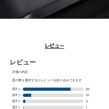
レビュー
レビュー
評価の内訳
星の数を選択するとレビューを絞り込みできます
星5つ
星
82
星5個の82件の
星4つ
星
14
星4個の14件の
星3つ
星
4
星3個の4件の
星2つ
星
1