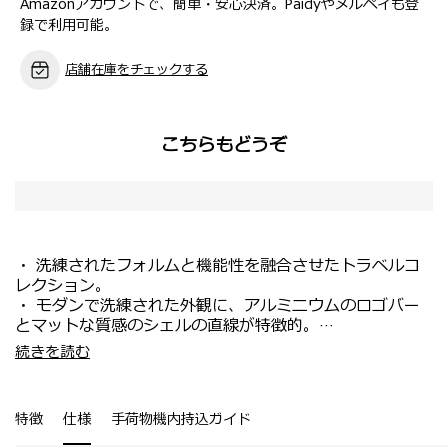
Amazonアカウントで、簡単・安心決済。Paidyやメルペイも登
録で利用可能。
店舗在庫をチェックする
こちらもどうぞ
・ 洗練されたフォルムと機能性を融合させたトラベルコ
レクション。
・ モダンで洗練された外観に、アルミニウムのロゴバー
とマットな質感のシェルの直線が特徴的。
・ Aero-Trac™ II サスペンションホイールがノイズや振
・ 国内旅行の新幹線移動や修学旅行に人気のサイズ。
続きを読む
動を低減し、快適な操作性を実現。
・ 2～3泊の旅行でも帰りに荷物が増えるため、機内持ち
・ ライニングには100％リサイクル素材のRECYCLEX™
込みサイズでは入りきらない方におすすめ。
を使用し、機能的な取り外し可能なフック付きディバイダ
・ エキスパンダブル(拡張)機能を搭載しており、旅先で
特徴
仕様
手荷物機内持込ガイド
ーを装備。
荷物が増えても収納容量をアップ可能。
・ フロントには旅の合間にちょっとした荷物が掛けられ
・ ファスナー引手に備えられた磁石により、ロック時に