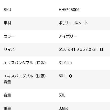
るハンギングフック(※)が付属。
引手がスマートにまとまります。
・ 荷物を整理するのに便利なパッキングキューブが付
SKU
HH5*45006
属。
※ハンギングフックはスーツケースの中に荷物が入った状
素材
ポリカーボネート
態で、耐荷重量最大約5kgです。
カラー
アイボリー
サイズ
61.0 x 41.0 x 27.0
cm
エキスパンダブル（拡張）
31.0
cm
エキスパンダブル（拡張）
60
L
容量
容量
53
L
重量
3.8
kg