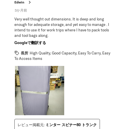
Edwin
3か月前
Very well thought out dimensions. It is deep and long
enough for adequate storage, and yet easy to manage . I
intend to use it for work trips where I have to pack tools
and tool bags along.
Googleで翻訳する
長所
High Quality, Good Capacity, Easy To Carry, Easy
To Access Items
レビュー掲載元:
ミンター スピナー80 トランク