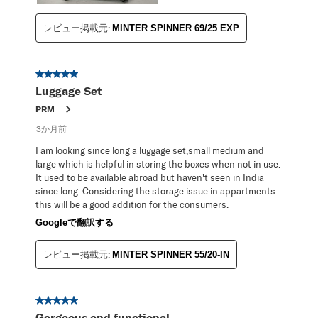
レビュー掲載元:
MINTER SPINNER 69/25 EXP
星5／5個です。
Luggage Set
PRM
3か月前
I am looking since long a luggage set,small medium and
large which is helpful in storing the boxes when not in use.
It used to be available abroad but haven't seen in India
since long. Considering the storage issue in appartments
this will be a good addition for the consumers.
Googleで翻訳する
レビュー掲載元:
MINTER SPINNER 55/20-IN
星5／5個です。
Gorgeous and functional