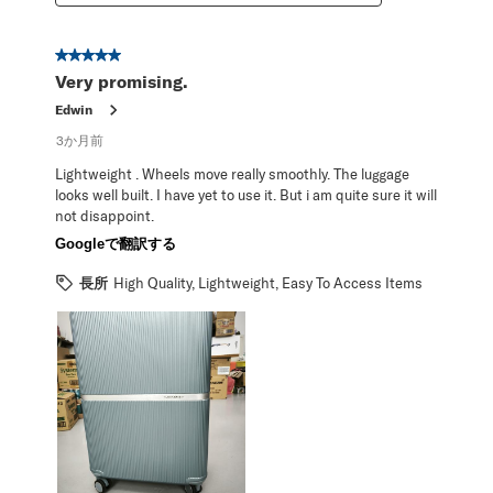
星5／5個です。
Very promising.
Edwin
3か月前
Lightweight . Wheels move really smoothly. The luggage
looks well built. I have yet to use it. But i am quite sure it will
not disappoint.
Googleで翻訳する
長所
High Quality, Lightweight, Easy To Access Items