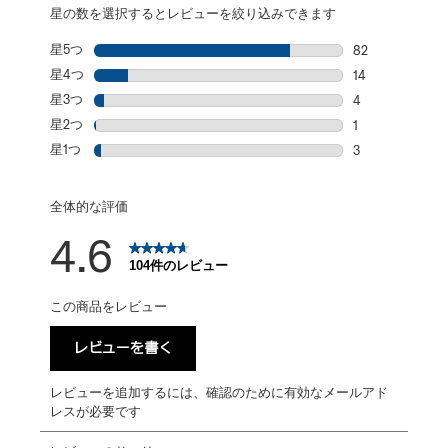
星の数を選択するとレビューを絞り込みできます
星5つ
星
82
星5個の82件の
星4つ
星
14
星4個の14件の
星3つ
星
4
星3個の4件の
星2つ
星
1
星2個の1件のレ
星1つ
星
3
星1個の3件のレ
全体的な評価
4.6
104件のレビュー
この商品をレビュー
レビューを書く
レビューを追加するには、確認のために有効なメールアド
レスが必要です