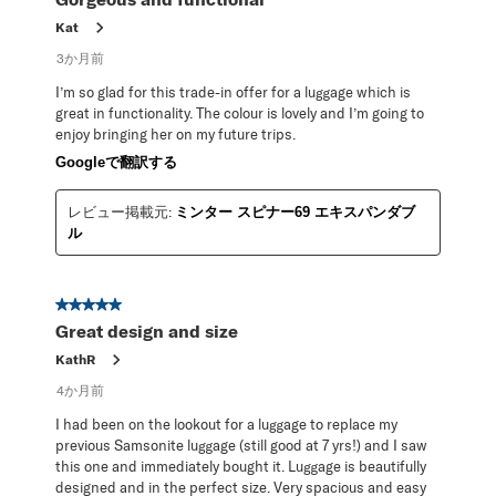
Kat
3か月前
I’m so glad for this trade-in offer for a luggage which is
great in functionality. The colour is lovely and I’m going to
enjoy bringing her on my future trips.
Googleで翻訳する
レビュー掲載元:
ミンター スピナー69 エキスパンダブ
ル
星5／5個です。
Great design and size
KathR
4か月前
I had been on the lookout for a luggage to replace my
previous Samsonite luggage (still good at 7 yrs!) and I saw
this one and immediately bought it. Luggage is beautifully
designed and in the perfect size. Very spacious and easy