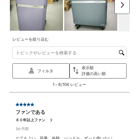
次へ
レビューを絞り込む
トピックやレビュー検索地域を検索する
表示順
フィルタ
評価の高い順
1
1
–
8/104
レビュー
か
ら
8/104
星5／5個です。
レ
ファンである
ビ
ュ
６０年以上ファン
ー。
2か月前
とてもよい 容量 外観 ハンドル ずっと使いたい