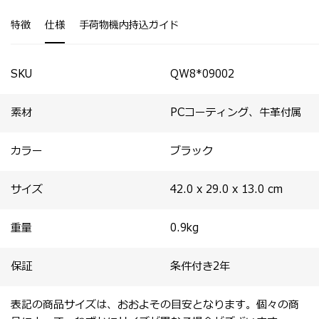
・スーツケースにセットアップ可能なスマートスリーブが
・素材はどちらもポリカーボネートコーティングがほどこ
背面に付属。
され耐水性があり、一見レザーのようなテクスチャーが特
特徴
仕様
手荷物機内持込ガイド
・抗菌加工がほどこされた内装は回収したPETボトル
徴。
100％を原料とする再生ポリエステル素材。
・フロント右側にはL字型のファスナー開閉ポケットを装
備。
・フロント左側には防水素材(※)を使用したポケットが配
SKU
QW8*09002
置されており、傘やボトルの収納に便利。
※完全防水ではございません。
素材
PCコーティング、牛革付属
カラー
ブラック
サイズ
42.0 x 29.0 x 13.0
cm
重量
0.9
kg
保証
条件付き2年
表記の商品サイズは、おおよその目安となります。個々の商