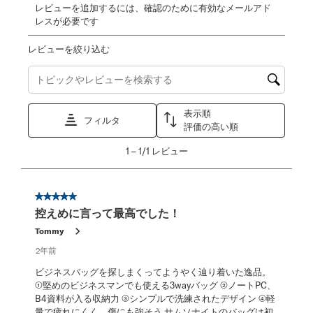
レビューを追加するには、確認のために有効なメールアド
レスが必要です
レビューを絞り込む
トピックやレビュー検索地域を検索する
表示順
フィルタ
評価の高い順
1
1
–
1/1
レビュー
か
ら
1/1
星5／5個です。
レ
控えめに言って最高でした！
ビ
ュ
Tommy
ー。
2年前
ビジネスバッグを探しまくってようやく辿り着いた逸品。
①堅めのビジネスマンでも使える3wayバッグ ②ノートPC、
B4資料が入る収納力 ③シンプルで洗練されたデザイン ④軽
量で疲れにくく、傷にも強そう サムソナイトのバッグは初