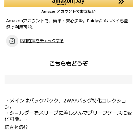
Amazonアカウントで、簡単・安心決済。Paidyやメルペイも登
録で利用可能。
店舗在庫をチェックする
こちらもどうぞ
・メインはバックパック、2WAYバッグ特化コレクショ
ン。
・ショルダーをスリーブに差し込んでブリーフケースに変
化可能。
・全サイズが15.6インチPC収納対応で、縦横どちらから
・主素材にはナイロンツイル、フロントにはキャンバス地
続きを読む
でもアクセスしやすい。
を使用。