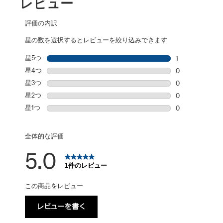
レビュー
評価の内訳
星の数を選択するとレビューを絞り込みできます
星5つ
星
1
星5個の1件のレ
星4つ
星
0
星4個の0件の
星3つ
星
0
星3個の0件の
星2つ
星
0
星2個の0件の
星1つ
星
0
星1個の0件の
全体的な評価
5.0
1件のレビュー
この商品をレビュー
レビューを書く