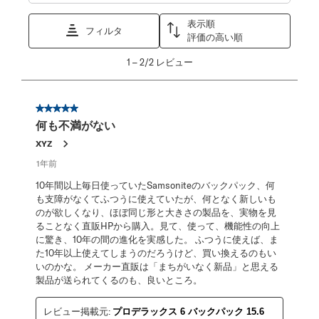
表示順
フィルタ
評価の高い順
1
1
–
2/2
レビュー
か
ら
2/2
星5／5個です。
レ
何も不満がない
ビ
ュ
XYZ
ー。
1年前
10年間以上毎日使っていたSamsoniteのバックパック、何
も支障がなくてふつうに使えていたが、何となく新しいも
のが欲しくなり、ほぼ同じ形と大きさの製品を、実物を見
ることなく直販HPから購入。見て、使って、機能性の向上
に驚き、10年の間の進化を実感した。 ふつうに使えば、ま
た10年以上使えてしまうのだろうけど、買い換えるのもい
いのかな。 メーカー直販は「まちがいなく新品」と思える
製品が送られてくるのも、良いところ。
レビュー掲載元:
プロデラックス 6 バックパック 15.6