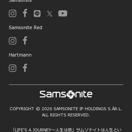
Samsonite
Samsonite Red
Hartmann
COPYRIGHT © 2026 SAMSONITE IP HOLDINGS S.ÀR.L.
ALL RIGHTS RESERVED.
「LIFE'S A JOURNEY―人生は旅」サムソナイトは人生とい