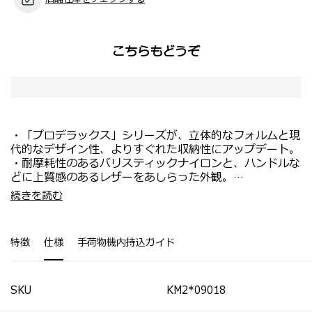
こちらもどうぞ
・「プロデラックス」シリーズが、立体的なフォルムと現
代的なデザイン性、よりすぐれた収納性にアップデート。
・耐摩耗性のあるバリスティックナイロンと、ハンドルな
どに上質感のあるレザーをあしらった外観。
・ビジネスツールを整理収納できるポケットや、PC収納
・書類とPCを分けて収納できる2ルームタイプ。
続きを読む
部にはクッション性のあるハニカム構造のパッドを内蔵。
・ショルダーストラップには小物の収納に便利なファスナ
・スキミング防止のRFIDシールドポケットを装備。
ーポケットを装備。
・お手持ちのモバイルバッテリーをセットすればいつでも
・両サイドにファスナーポケットが付属。
特徴
仕様
手荷物機内持込ガイド
充電が可能なUSBポート（タイプA、タイプC）が付属。
SKU
KM2*09018