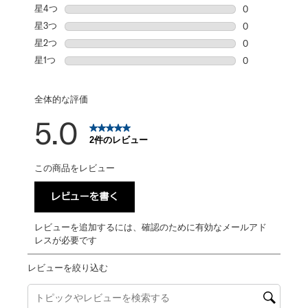
星5個の2件の
星4つ
星
0
星4個の0件の
星3つ
星
0
星3個の0件の
星2つ
星
0
星2個の0件の
星1つ
星
0
星1個の0件の
全体的な評価
5.0
2件のレビュー
この商品をレビュー
レビューを書く
レビューを追加するには、確認のために有効なメールアド
レスが必要です
レビューを絞り込む
トピックやレビュー検索地域を検索する